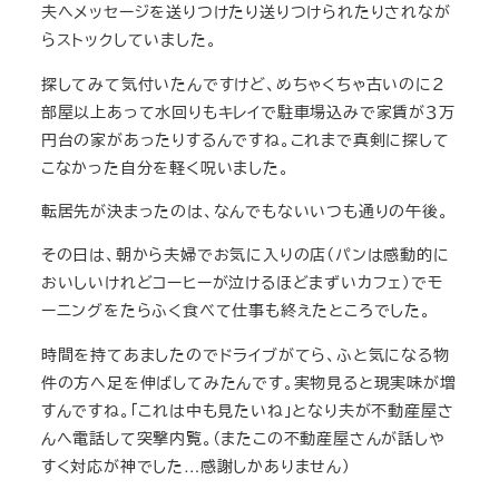
夫へメッセージを送りつけたり送りつけられたりされなが
らストックしていました。
探してみて気付いたんですけど、めちゃくちゃ古いのに２
部屋以上あって水回りもキレイで駐車場込みで家賃が３万
円台の家があったりするんですね。これまで真剣に探して
こなかった自分を軽く呪いました。
転居先が決まったのは、なんでもないいつも通りの午後。
その日は、朝から夫婦でお気に入りの店（パンは感動的に
おいしいけれどコーヒーが泣けるほどまずいカフェ）でモ
ーニングをたらふく食べて仕事も終えたところでした。
時間を持てあましたのでドライブがてら、ふと気になる物
件の方へ足を伸ばしてみたんです。実物見ると現実味が増
すんですね。「これは中も見たいね」となり夫が不動産屋さ
んへ電話して突撃内覧。（またこの不動産屋さんが話しや
すく対応が神でした…感謝しかありません）