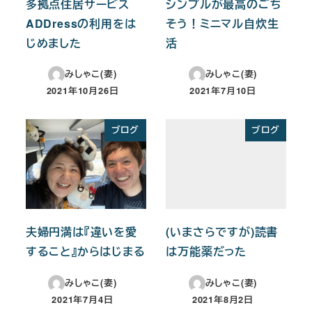
多拠点住居サービス
シンプルが最高のごち
ADDressの利用をは
そう！ミニマル自炊生
じめました
活
みしゃこ(妻)
みしゃこ(妻)
2021年10月26日
2021年7月10日
投稿日
投稿日
ブログ
ブログ
夫婦円満は『違いを愛
(いまさらですが)読書
すること』からはじまる
は万能薬だった
みしゃこ(妻)
みしゃこ(妻)
2021年7月4日
2021年8月2日
投稿日
投稿日