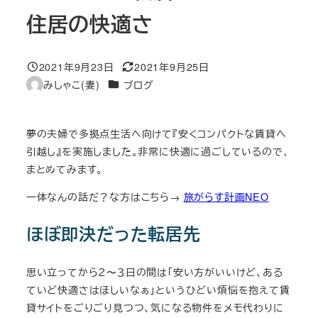
住居の快適さ
2021年9月23日
2021年9月25日
投稿日
更新日
カテゴリー
みしゃこ(妻)
ブログ
著
者
夢の夫婦で多拠点生活へ向けて『安くコンパクトな賃貸へ
引越し』を実施しました。非常に快適に過ごしているので、
まとめてみます。
一体なんの話だ？な方はこちら→
旅がらす計画NEO
ほぼ即決だった転居先
思い立ってから２〜３日の間は「安い方がいいけど、ある
ていど快適さはほしいなぁ」というひどい煩悩を抱えて賃
貸サイトをごりごり見つつ、気になる物件をメモ代わりに