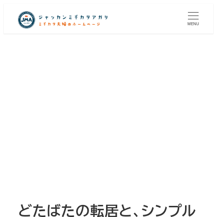
メ
イ
MENU
ン
コ
ン
テ
ン
ツ
へ
移
動
どたばたの転居と、シンプル