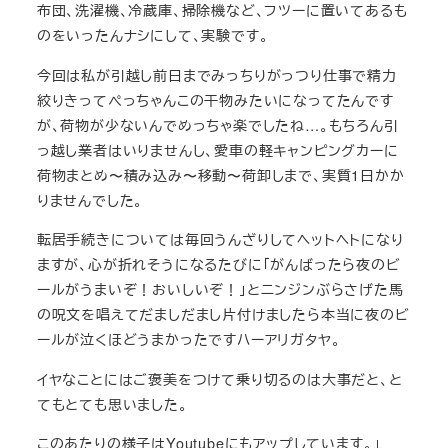
布団、洗濯機、冷蔵庫、掃除機など、フツーに置いてあるも
のをいったんナシにして、実験です。
今回は私が引越し前日までみっちりがっつり仕事で精力
絞りきってぺっちゃんこの干物みたいになってたんです
が、荷物が少ないんでめっちゃ楽でしたね…。もちろん引
っ越し業者はいりませんし、愛車の軽キャンピングカーに
荷物まとめ〜積み込み〜移動〜荷卸しまで、実質1日かか
りませんでした。
転居手続きについては毎回うんざりしてヘットヘトになり
ますが、心が折れそうになるたびに「がんばったら夜のビ
ールがうまいぞ！おいしいぞ！」とニンジンぶらさげた馬
の呪文を唱えてだましだまし片付けましたら本当に夜のビ
ールが泣くほどうまかったですハーアリガタヤ。
イヤなことにはご褒美をつけて乗り切るのは大事だと、と
てもとても思いました。
このあたりの様子はYoutubeにもアップしています。↓