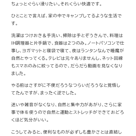
ちょっとぐらい浸りたい。それくらい快適です。
ひとことで言えば、家の中でキャンプしてるような生活で
す。
洗濯はつけおき＆手洗い、掃除は手とぞうきんで、料理は
IH調理器と片手鍋で、食器は２つのみ。ノートパソコンで仕
事し、ヨガマットと寝袋で寝て、夜はランタンなんで睡魔が
自然とやってくる。テレビは元々ありませんし、ネット回線
もスマホのみに絞ってるので、だらだら動画を見なくなり
ました。
やる前はさすがに不便だろうなつらいだろうなと覚悟し
てたんですが、まったく逆でした。
迷いや雑音がなくなり、自然と集中力があがり、さらに家
事で体を使うので自然と運動とストレッチができておどろ
くほど気分がいい。
こうしてみると、便利なものが必ずしも豊かさとは直結し