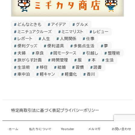
どんなときも
アイデア
グルメ
ミニチュアクルーズ
ミニマリスト
レビュー
レポート
人生
人間関係
仕事
便利グッズ
便利道具
多拠点生活
夢
夫婦
奈良
岡モータース
引越し
整理術
旅がらす計画
時間管理
服
本
生活
生活術
移住
結婚
習慣
読書
車中泊
軽キャン
軽量化
香川
特定商取引法に基づく表記
プライバシーポリシー
© ジャッカンミギカタアガリ
ホーム
私たちについて
Youtube
メルマガ
お問い合わせ