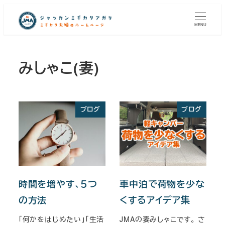
メ
イ
MENU
ン
コ
みしゃこ(妻)
ン
テ
ン
ツ
ブログ
ブログ
へ
移
動
時間を増やす、５つ
車中泊で荷物を少な
の方法
くするアイデア集
「何かをはじめたい」「生活
JMAの妻みしゃこです。 さ