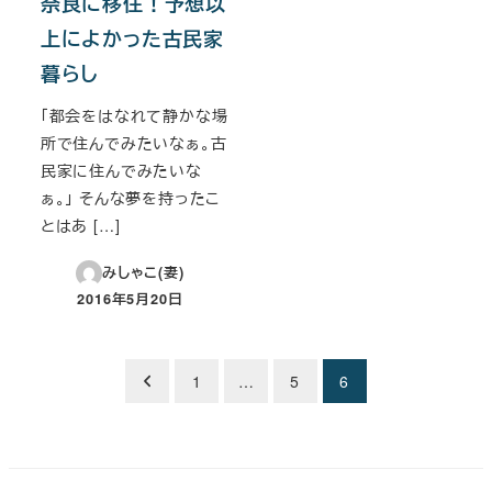
奈良に移住！予想以
上によかった古民家
暮らし
「都会をはなれて静かな場
所で住んでみたいなぁ。古
民家に住んでみたいな
ぁ。」 そんな夢を持ったこ
とはあ […]
みしゃこ(妻)
2016年5月20日
投稿日
投
1
…
5
6
稿
の